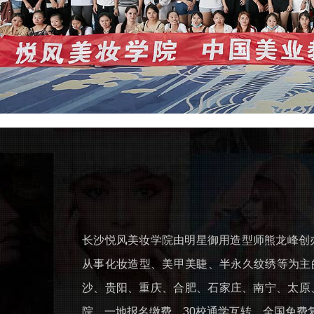
长沙悦风美妆学院由明星御用造型师熊龙峰创办，
从事化妆造型、美甲美睫、半永久纹绣等为主
沙、贵阳、重庆、合肥、石家庄、南宁、太原
院，一地报名缴费，30校通学互转，全国免费