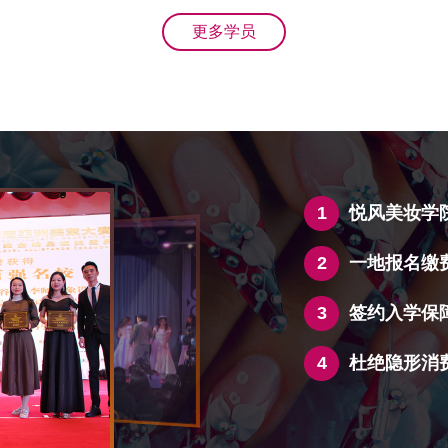
更多学员
1
悦风美妆学
2
一地报名缴
3
签约入学保
4
杜绝隐形消