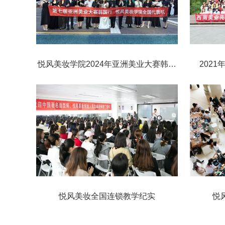
悦风美妆学院2024年亚洲美业大赛韩国
​20
行
悦风美妆全国连锁教学纪实
悦